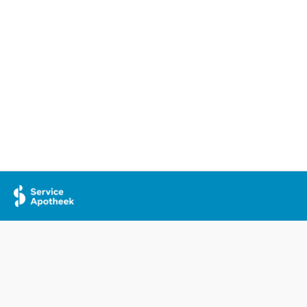
1.
2.
Leef 111! - Alles over
Inhoudsopgave
Medic
medicijnen
medic
voors
over 