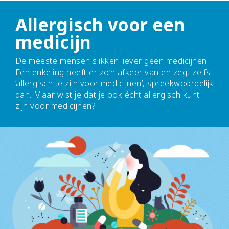
Allergisch voor een
medicijn
De meeste mensen slikken liever geen medicijnen.
Een enkeling heeft er zo’n afkeer van en zegt zelfs
‘allergisch te zijn voor medicijnen’, spreekwoordelijk
dan. Maar wist je dat je ook écht allergisch kunt
zijn voor medicijnen?