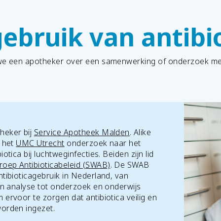
gebruik van antibi
 we een apotheker over een samenwerking of onderzoek m
heker bij
Service Apotheek Malden
. Alike
j het
UMC Utrecht
onderzoek naar het
otica bij luchtweginfecties. Beiden zijn lid
roep Antibioticabeleid (SWAB)
. De SWAB
ntibioticagebruik in Nederland, van
 en analyse tot onderzoek en onderwijs
 ervoor te zorgen dat antibiotica veilig en
worden ingezet.