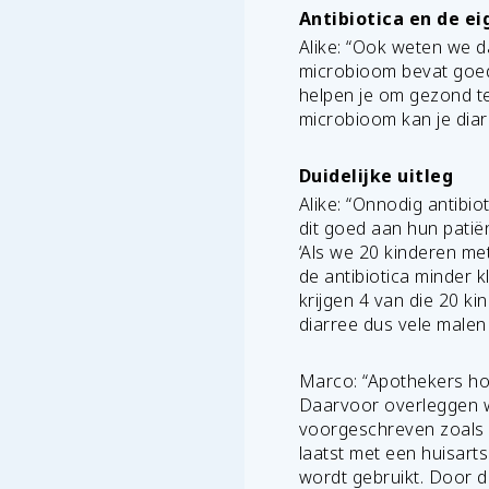
Antibiotica en de e
Alike: “Ook weten we da
microbioom bevat goede
helpen je om gezond te
microbioom kan je diarr
Duidelijke uitleg
Alike: “Onnodig antibi
dit goed aan hun patië
‘Als we 20 kinderen me
de antibiotica minder 
krijgen 4 van die 20 k
diarree dus vele malen 
Marco: “Apothekers ho
Daarvoor overleggen we
voorgeschreven zoals af
laatst met een huisart
wordt gebruikt. Door de