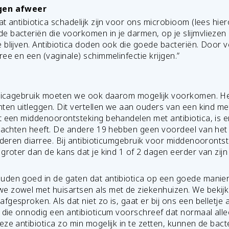
igen afweer
t antibiotica schadelijk zijn voor ons microbioom (lees hie
 bacteriën die voorkomen in je darmen, op je slijmvliezen e
 blijven. Antibiotica doden ook die goede bacteriën. Door v
ee en een (vaginale) schimmelinfectie krijgen.”
oticagebruik moeten we ook daarom mogelijk voorkomen. Het
nten uitleggen. Dit vertellen we aan ouders van een kind me
t een middenoorontsteking behandelen met antibiotica, is e
klachten heeft. De andere 19 hebben geen voordeel van het 
inderen diarree. Bij antibioticumgebruik voor middenooronts
groter dan de kans dat je kind 1 of 2 dagen eerder van zijn 
uden goed in de gaten dat antibiotica op een goede manier
 zowel met huisartsen als met de ziekenhuizen. We bekijke
gesproken. Als dat niet zo is, gaat er bij ons een belletje 
s die onnodig een antibioticum voorschreef dat normaal alle
ze antibiotica zo min mogelijk in te zetten, kunnen de bact