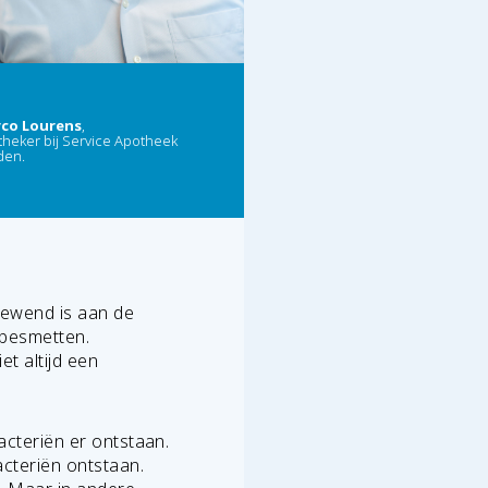
co Lourens
,
theker bij
Service Apotheek
den.
 gewend is aan de
 besmetten.
et altijd een
acteriën er ontstaan.
acteriën ontstaan.