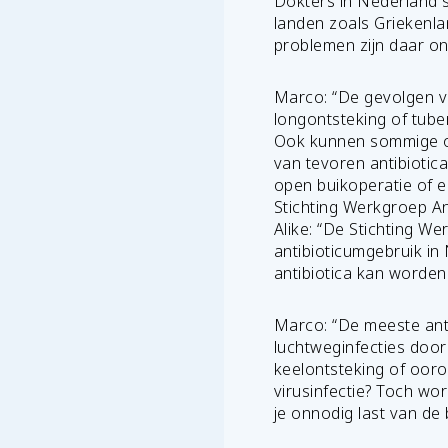
Dokters in Nederland sc
landen zoals Griekenlan
problemen zijn daar on
Marco: “De gevolgen va
longontsteking of tube
Ook kunnen sommige ope
van tevoren antibiotica
open buikoperatie of 
Stichting Werkgroep An
Alike: “De Stichting W
antibioticumgebruik i
antibiotica kan worde
Marco: “De meeste anti
luchtweginfecties doo
keelontsteking of ooron
virusinfectie? Toch wor
je onnodig last van de 