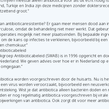
hrijven meestal alleen antibiotica voor als dit echt nodig i
d, Turkije en India zijn deze medicijnen zonder doktersrece
tzettend groot.”
n antibioticaresistentie? Er gaan meer mensen dood aan in
rculose, omdat de behandeling niet meer werkt. Dat gebeur
raties mogelijk niet meer plaatsvinden. Bij bepaalde ingrep
 om de kans op infecties te verkleinen, bijvoorbeeld bij ee
een chemokuur.”
tibioticabeleid
erkgroep Antibioticabeleid (SWAB) is in 1996 opgericht en d
n Nederland. We geven advies over hoe er in Nederland op
n omgegaan.”
biotica worden voorgeschreven door de huisarts. Nu is het
r een virus worden veroorzaakt, bijvoorbeeld een neusverk
tsteking. Wist je dat antibiotica alleen bacteriën doden en n
den er nog regelmatig antibiotica voorgeschreven bij virale
bijwerkingen van antibiotica. Ook zorgt dit voor meer antibio