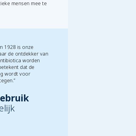
 zieke mensen mee te
 in 1928 is onze
ar de ontdekker van
antibiotica worden
 betekent dat de
ig wordt voor
tegen.”
gebruik
lijk