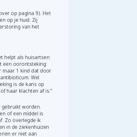
rover op pagina 9). Het
n op je huid. Zij
erstoring van het
 helpt als huisartsen
t een oorontsteking:
r maar 1 kind dat door
antibioticum. Wel
teking is de kans op
of haar klachten af is.”
 gebruikt worden.
n of een middel is
af. Zo overlegde ik
en in de ziekenhuizen
eriën er niet aan