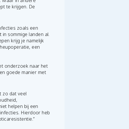
s. Maar in andere
pt te krijgen. De
fecties zoals een
t in sommige landen al.
en krijg je namelijk
n heupoperatie, een
oet onderzoek naar het
 een goede manier met
 zo dat veel
oudheid,
iet helpen bij een
 infecties. Hierdoor heb
ticaresistentie.”