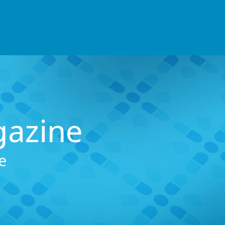
gazine
e