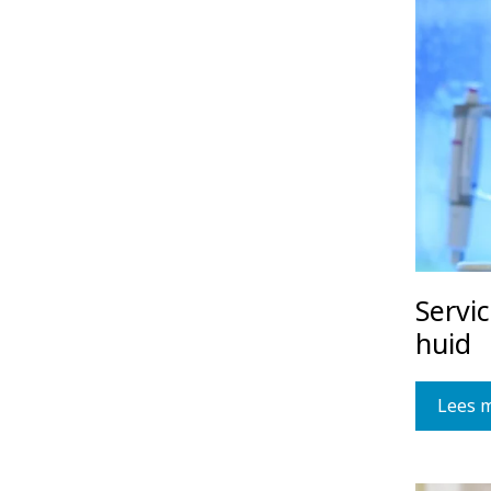
Servi
huid
Lees 